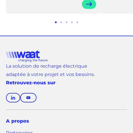
Aller
Aller
Aller
Aller
Aller
au
au
au
au
au
slide
slide
slide
slide
slide
1
2
3
4
5
La solution de recharge électrique
adaptée à votre projet et vos besoins.
Retrouvez-nous sur
(
(
o
o
u
u
v
v
A propos
r
r
Partenaires