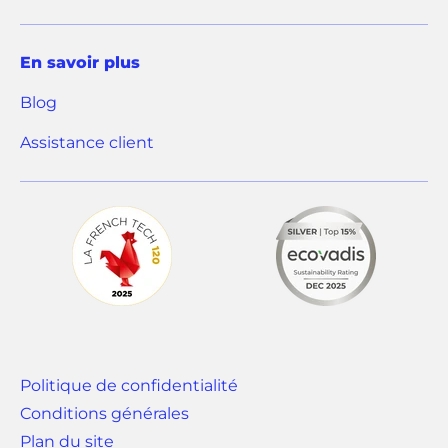
u
v
En savoir plus
e
Blog
l
o
(
Assistance client
n
o
g
u
l
v
e
r
t
e
)
d
a
n
Politique de confidentialité
s
Conditions générales
u
Plan du site