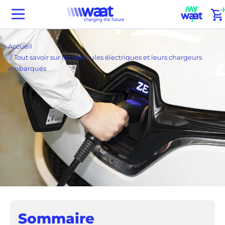
Passer
(
Waat
au
home
contenu
Accueil
Tout savoir sur les véhicules électriques et leurs chargeurs
embarqués
Sommaire