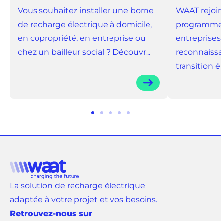
Vous souhaitez installer une borne
WAAT rejoin
de recharge électrique à domicile,
programme 
en copropriété, en entreprise ou
entreprises
chez un bailleur social ? Découvr...
reconnaissa
transition él.
Aller
Aller
Aller
Aller
Aller
au
au
au
au
au
slide
slide
slide
slide
slide
1
2
3
4
5
La solution de recharge électrique
adaptée à votre projet et vos besoins.
Retrouvez-nous sur