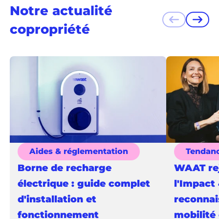
Notre actualité
Précédent
Suiva
copropriété
Aides & réglementation
Tendan
Borne de recharge
WAAT rej
électrique : guide complet
l'Impact 
d'installation et
reconnai
fonctionnement
mobilité