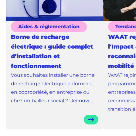
Aides & réglementation
Tendan
Borne de recharge
WAAT rej
électrique : guide complet
l'Impact 
d'installation et
reconnai
fonctionnement
mobilité
Vous souhaitez installer une borne
WAAT rejoin
de recharge électrique à domicile,
programme 
en copropriété, en entreprise ou
entreprises
chez un bailleur social ? Découvr...
reconnaissa
transition él.