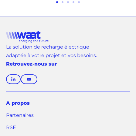
Aller
Aller
Aller
Aller
Aller
au
au
au
au
au
slide
slide
slide
slide
slide
1
2
3
4
5
La solution de recharge électrique
adaptée à votre projet et vos besoins.
Retrouvez-nous sur
(
(
o
o
u
u
v
v
A propos
r
r
Partenaires
e
e
d
d
RSE
a
a
n
n