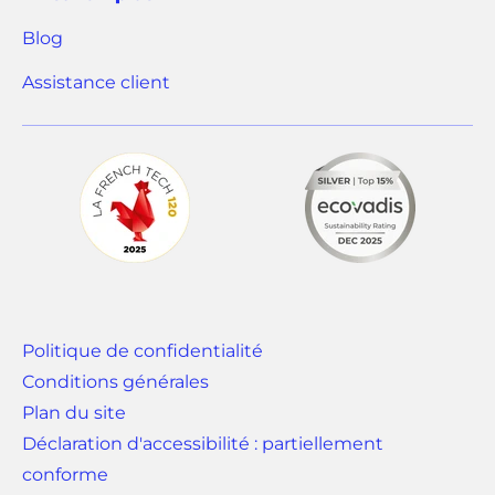
e
Blog
l
o
(
Assistance client
n
o
g
u
l
v
e
r
t
e
)
d
a
n
Politique de confidentialité
s
Conditions générales
u
Plan du site
n
Déclaration d'accessibilité : partiellement
n
conforme
o