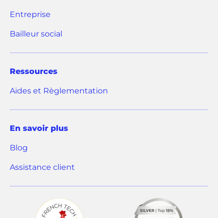
l
l
a
Entreprise
o
o
n
n
n
Bailleur social
s
g
g
l
l
u
e
e
n
Ressources
t
t
n
)
)
Aides et Règlementation
o
u
v
En savoir plus
e
Blog
l
o
(
Assistance client
n
o
g
u
l
v
e