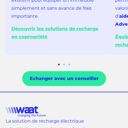
existent pour équiper un immeuble
perme
simplement et sans avance de frais
valor
importante.
d’
aid
Adve
Découvrir les solutions de recharge
en copropriété
Équip
rech
Aller
Aller
Aller
au
au
au
Echanger avec un conseiller
slide
slide
slide
1
2
3
La solution de recharge électrique