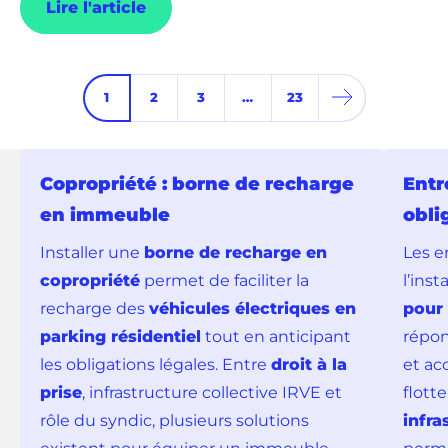
Lire l'article
1
2
3
…
23
Copropriété : borne de recharge
Entr
en immeuble
obli
Installer une
borne de recharge en
Les e
copropriété
permet de faciliter la
l’inst
recharge des
véhicules électriques en
pour 
parking résidentiel
tout en anticipant
répon
les obligations légales. Entre
droit à la
et ac
prise
, infrastructure collective IRVE et
flott
rôle du syndic, plusieurs solutions
infra