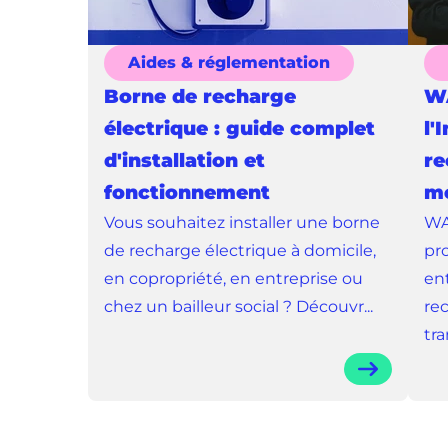
Aides & réglementation
Borne de recharge
WA
électrique : guide complet
l'
d'installation et
re
fonctionnement
mo
Vous souhaitez installer une borne
WA
de recharge électrique à domicile,
pr
en copropriété, en entreprise ou
ent
chez un bailleur social ? Découvr...
re
tra