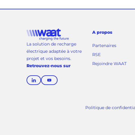
A propos
La solution de recharge
Partenaires
électrique adaptée à votre
RSE
projet et vos besoins.
(
Rejoindre WAAT
Retrouvez-nous sur
o
u
(
(
v
o
o
r
u
u
e
v
v
d
Politique de confidentia
r
r
a
e
e
n
d
d
s
a
a