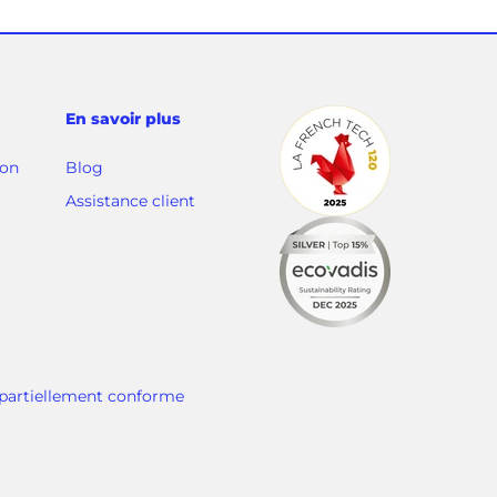
En savoir plus
ion
Blog
(
Assistance client
o
u
v
r
e
d
a
: partiellement conforme
n
s
u
n