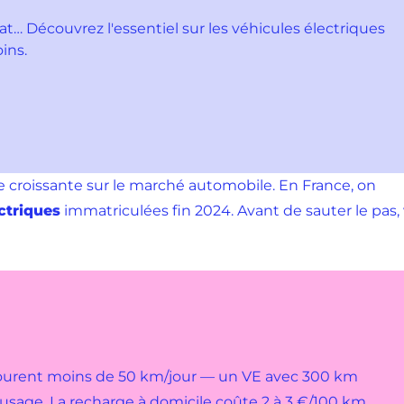
hat… Découvrez l'essentiel sur les véhicules électriques
ins.
 croissante sur le marché automobile. En France, on
ectriques
immatriculées fin 2024. Avant de sauter le pas, 
courent moins de 50 km/jour — un VE avec 300 km
sage. La recharge à domicile coûte 2 à 3 €/100 km