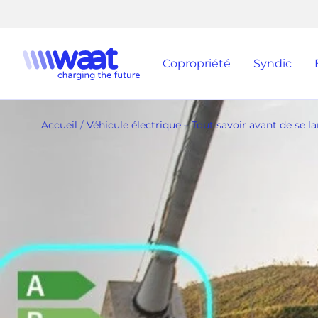
Passer
au
contenu
Waat
Copropriété
Syndic
home
Accueil
Véhicule électrique – Tout savoir avant de se l