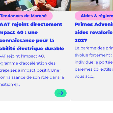
Tendances de Marché
Aides & régle
AT rejoint directement
Primes Advenir
Impact 40 : une
aides revalori
connaissance pour la
2027
bilité électrique durable
Le barème des pri
évolue fortement :
AT rejoint l'Impact 40,
individuelle portée
ogramme d'accélération des
barèmes collectifs 
reprises à impact positif. Une
vous acc...
connaissance de son rôle dans la
nsition él...