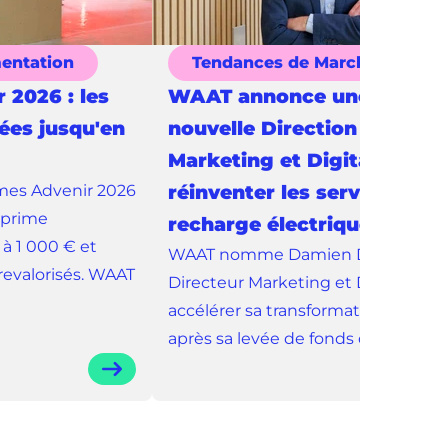
mentation
Tendances de Marché
 2026 : les
WAAT annonce une
sées jusqu'en
nouvelle Direction
Marketing et Digital pour
mes Advenir 2026
réinventer les services de l
 prime
recharge électrique
 à 1 000 € et
WAAT nomme Damien Duchausso
revalorisés. WAAT
Directeur Marketing et Digital pou
accélérer sa transformation digital
après sa levée de fonds de 100 M€.