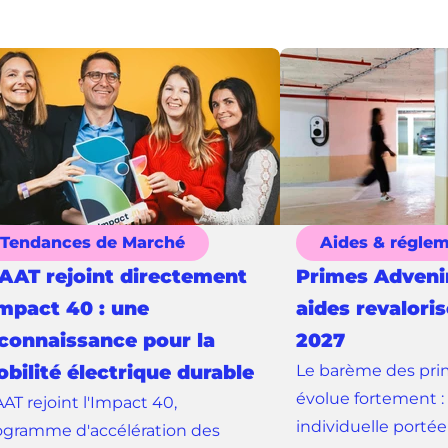
Tendances de Marché
Aides & régle
AT rejoint directement
Primes Advenir
Impact 40 : une
aides revalori
connaissance pour la
2027
bilité électrique durable
Le barème des pri
évolue fortement :
AT rejoint l'Impact 40,
individuelle portée
ogramme d'accélération des