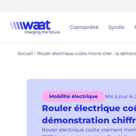
Passer
au
contenu
Waat
Copropriété
Syndic
home
Accueil
Rouler électrique coûte moins cher : la démons
Mobilité électrique
Mis à jour le
Rouler électrique co
démonstration chiff
Rouler électrique coûte vraiment moin