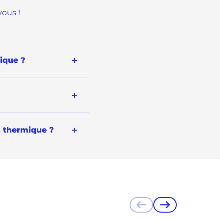
vous !
ique ?
n thermique ?
Précédent
Suivant