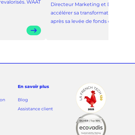
revalorisés. WAAT
Directeur Marketing et Digital pou
accélérer sa transformation digital
après sa levée de fonds de 100 M€.
En savoir plus
ion
Blog
(
Assistance client
o
u
v