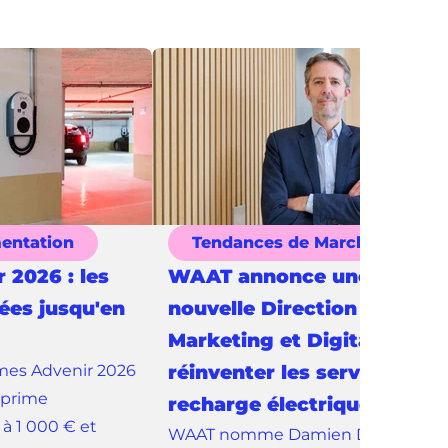
mentation
Tendances de Marché
 2026 : les
WAAT annonce une
sées jusqu'en
nouvelle Direction
Marketing et Digital pour
mes Advenir 2026
réinventer les services de l
 prime
recharge électrique
 à 1 000 € et
WAAT nomme Damien Duchausso