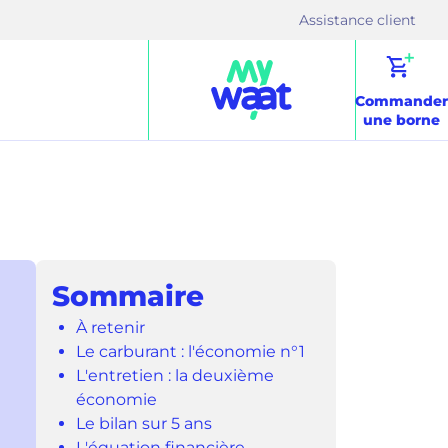
(ouv
Assistance client
dans
(ouvre 
un
Commander
nouv
une borne
ongl
Sommaire
À retenir
Le carburant : l'économie n°1
L'entretien : la deuxième
économie
Le bilan sur 5 ans
L'équation financière