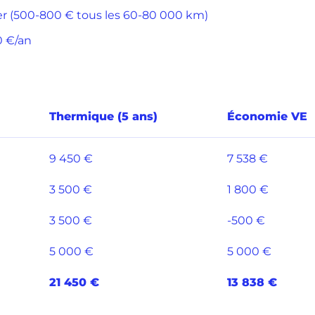
cer (500-800 € tous les 60-80 000 km)
0 €/an
Thermique (5 ans)
Économie VE
9 450 €
7 538 €
3 500 €
1 800 €
3 500 €
-500 €
5 000 €
5 000 €
21 450 €
13 838 €