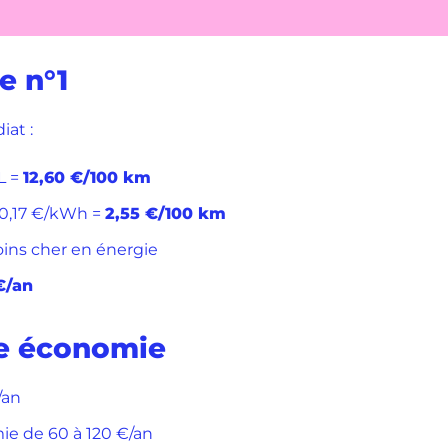
e n°1
iat :
L =
12,60 €/100 km
 0,17 €/kWh =
2,55 €/100 km
moins cher en énergie
€/an
me économie
/an
ie de 60 à 120 €/an