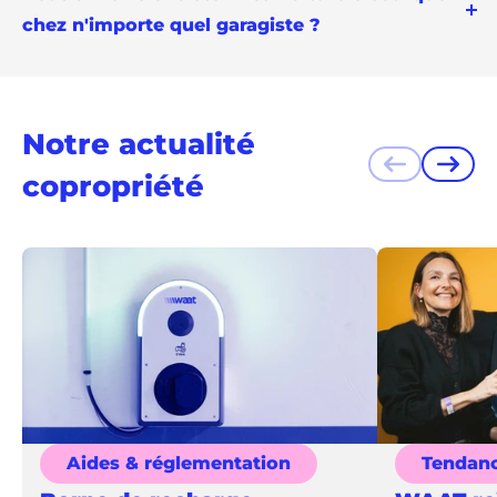
chez n'importe quel garagiste ?
Notre actualité
Précédent
Suiva
copropriété
Aides & réglementation
Tendan