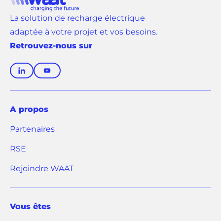
La solution de recharge électrique
adaptée à votre projet et vos besoins.
Retrouvez-nous sur
(
(
o
o
u
u
v
v
A propos
r
r
Partenaires
e
e
d
d
RSE
a
a
n
n
(
Rejoindre WAAT
s
s
o
u
u
n
n
u
n
n
Vous êtes
v
o
o