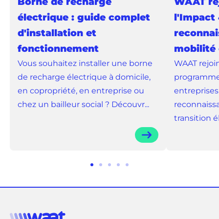
Borne de recharge
WAAT rej
électrique : guide complet
l'Impact 
d'installation et
reconnai
fonctionnement
mobilité
Vous souhaitez installer une borne
WAAT rejoin
de recharge électrique à domicile,
programme 
en copropriété, en entreprise ou
entreprises
chez un bailleur social ? Découvr...
reconnaissa
transition él.
Aller
Aller
Aller
Aller
Aller
au
au
au
au
au
slide
slide
slide
slide
slide
1
2
3
4
5