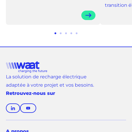
transition él.
Aller
Aller
Aller
Aller
Aller
au
au
au
au
au
slide
slide
slide
slide
slide
1
2
3
4
5
La solution de recharge électrique
adaptée à votre projet et vos besoins.
Retrouvez-nous sur
(
(
o
o
u
u
v
v
A propos