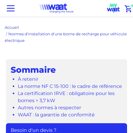
Passer
(
Waat
au
home
contenu
Accueil
Normes d'installation d'une borne de recharge pour véhicule
électrique
Sommaire
À retenir
La norme NF C 15-100 : le cadre de référence
La certification IRVE : obligatoire pour les
bornes > 3,7 kW
Autres normes à respecter
WAAT : la garantie de conformité
Besoin d'un devis ?