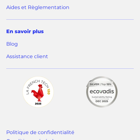
n
)
)
Aides et Règlementation
o
u
v
En savoir plus
e
Blog
l
o
(
Assistance client
n
o
g
u
l
v
e
r
t
e
)
d
a
n
Politique de confidentialité
s