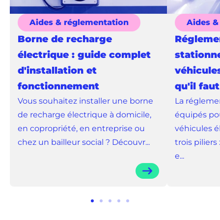
Aides & réglementation
Aides &
Borne de recharge
Régleme
électrique : guide complet
stationn
d'installation et
véhicules
fonctionnement
qu'il fau
Vous souhaitez installer une borne
La régleme
de recharge électrique à domicile,
équipés pou
en copropriété, en entreprise ou
véhicules é
chez un bailleur social ? Découvr...
trois piliers
e...
Aller
Aller
Aller
Aller
Aller