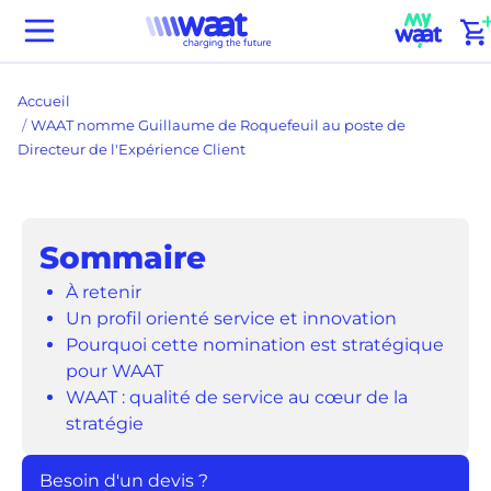
Passer
(
Waat
au
home
contenu
Accueil
WAAT nomme Guillaume de Roquefeuil au poste de
Directeur de l'Expérience Client
Sommaire
À retenir
Un profil orienté service et innovation
Pourquoi cette nomination est stratégique
pour WAAT
WAAT : qualité de service au cœur de la
stratégie
Besoin d'un devis ?