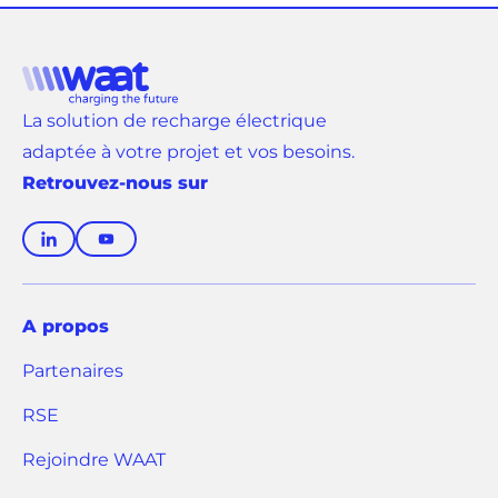
au
au
au
au
au
slide
slide
slide
slide
slide
1
2
3
4
5
La solution de recharge électrique
adaptée à votre projet et vos besoins.
Retrouvez-nous sur
(
(
o
o
u
u
v
v
A propos
r
r
Partenaires
e
e
d
d
RSE
a
a
n
n
(
Rejoindre WAAT
s
s
o
u
u