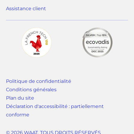
o
(
Assistance client
n
o
g
u
l
v
e
r
t
e
)
d
a
n
Politique de confidentialité
s
Conditions générales
u
Plan du site
n
Déclaration d'accessibilité : partiellement
n
conforme
o
u
© 2026 WAAT. TOUS DROITS RÉSERVÉS
v