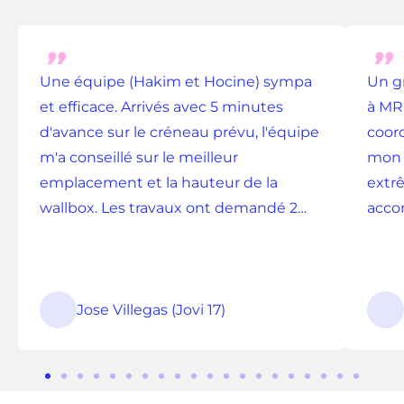
Une équipe (Hakim et Hocine) sympa
Un g
et efficace. Arrivés avec 5 minutes
à MR 
d'avance sur le créneau prévu, l'équipe
coord
m'a conseillé sur le meilleur
mon 
emplacement et la hauteur de la
extrê
wallbox. Les travaux ont demandé 2
acco
heures et ont été réalisés très
profe
proprement. L'équipement est
réact
opérationnel , emplacement nettoyé...
bien 
Donc parfait, merci.
Jose Villegas (Jovi 17)
Aller
Aller
Aller
Aller
Aller
Aller
Aller
Aller
Aller
Aller
Aller
Aller
Aller
Aller
Aller
Aller
Aller
Aller
Aller
Aller