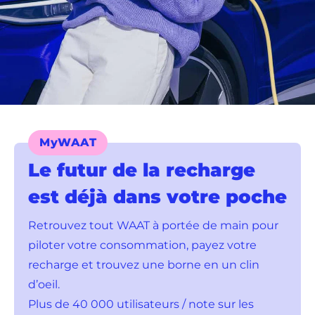
MyWAAT
Le futur de la recharge
est déjà dans votre poche
Retrouvez tout WAAT à portée de main pour
piloter votre consommation, payez votre
recharge et trouvez une borne en un clin
d’oeil.
Plus de 40 000 utilisateurs / note sur les