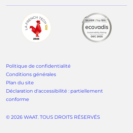
o
g
u
l
v
e
r
t
e
)
d
a
n
Politique de confidentialité
s
Conditions générales
u
Plan du site
n
Déclaration d'accessibilité : partiellement
n
conforme
o
u
© 2026 WAAT. TOUS DROITS RÉSERVÉS
v
e