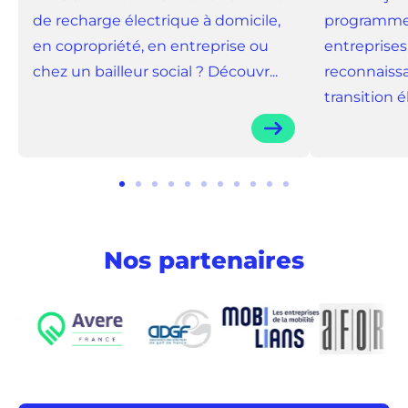
de recharge électrique à domicile,
programme 
en copropriété, en entreprise ou
entreprises
chez un bailleur social ? Découvr...
reconnaissa
transition él.
Aller
Aller
Aller
Aller
Aller
Aller
Aller
Aller
Aller
Aller
Aller
au
au
au
au
au
au
au
au
au
au
au
slide
slide
slide
slide
slide
slide
slide
slide
slide
slide
slide
Nos partenaires
1
2
3
4
5
6
7
8
9
10
11