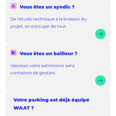
Vous êtes un syndic ?
De l'étude technique à la livraison du
projet, on s'occupe de tout.
Vous êtes un bailleur ?
Valorisez votre patrimoine sans
contrainte de gestion.
(ouvre
Votre parking est déjà équipé
dans
WAAT ?
un
nouvel