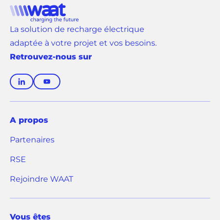
La solution de recharge électrique
adaptée à votre projet et vos besoins.
Retrouvez-nous sur
(
(
o
o
u
u
v
v
A propos
r
r
Partenaires
e
e
d
d
RSE
a
a
n
n
(
Rejoindre WAAT
s
s
o
u
u
n
n
u
n
n
Vous êtes
v